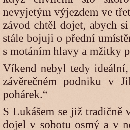
nevyjetým výjezdem ve třet
závod chtěl dojet, abych si
stále bojuji o přední umíst
s motáním hlavy a mžitky p
Víkend nebyl tedy ideální,
závěrečném podniku v Jil
pohárek.“
S Lukášem se již tradičně 
dojel v sobotu osmý a v ne