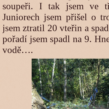
soupeři. I tak jsem ve t
Juniorech jsem přišel o t
jsem ztratil 20 vteřin a spa
pořadí jsem spadl na 9. Hn
vodě….