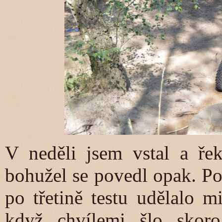
V neděli jsem vstal a řek
bohužel se povedl opak. Po 
po třetině testu udělalo m
když chvílemi šlo skoro