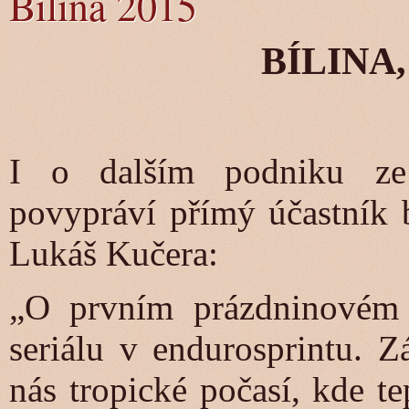
Bílina 2015
BÍLINA, 4
I o dalším podniku ze
povypráví přímý účastník 
Lukáš Kučera:
„O prvním prázdninovém v
seriálu v endurosprintu. Z
nás tropické počasí, kde t