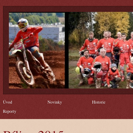
Úvod
Novinky
Historie
Reporty