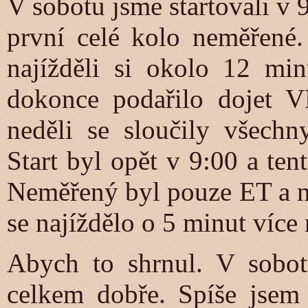
V sobotu jsme startovali v 9
první celé kolo neměřené
najížděli si okolo 12 mi
dokonce podařilo dojet VE
neděli se sloučily všechn
Start byl opět v 9:00 a ten
Neměřený byl pouze ET a n
se najíždělo o 5 minut více
Abych to shrnul. V sobot
celkem dobře. Spíše jsem 