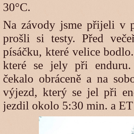
30°C.
Na závody jsme přijeli v p
prošli si testy. Před več
písáčku, které velice bodlo
které se jely při enduru.
čekalo obráceně a na sob
výjezd, který se jel při e
jezdil okolo 5:30 min. a ET