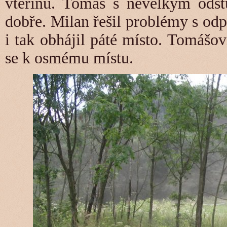
vteřinu. Tomáš s nevelkým odst
dobře. Milan řešil problémy s od
i tak obhájil páté místo. Tomášovi
se k osmému místu.