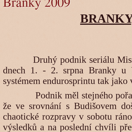
Branky 2009
BRANKY, 1
Druhý podnik seriálu Mistrov
dnech 1. - 2. srpna Branky u V
systémem endurosprintu tak jako 
Podnik měl stejného pořadatel
že ve srovnání s Budišovem doš
chaotické rozpravy v sobotu ráno
výsledků a na poslední chvíli p