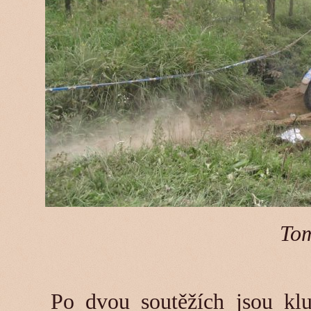
To
Po dvou soutěžích jsou klu