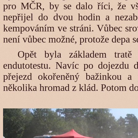
pro MČR, by se dalo říci, že vš
nepřijel do dvou hodin a nezabr
kempováním ve stráni. Vůbec sro
není vůbec možné, protože depa se
Opět byla základem tratě
endutotestu. Navíc po dojezdu d
přejezd okořeněný bažinkou a
několika hromad z klád. Potom do 