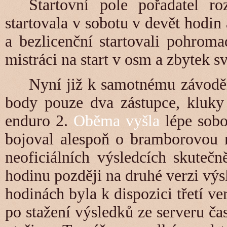
Startovní pole pořadatel r
startovala v sobotu v devět hodin
a bezlicenční startovali pohroma
mistráci na start v osm a zbytek sv
Nyní již k samotnému závodě
body pouze dva zástupce, kluky
enduro 2.
Oběma vyšla
lépe sobo
bojoval alespoň o bramborovou m
neoficiálních výsledcích skutečn
hodinu později na druhé verzi výs
hodinách byla k dispozici třetí v
po stažení výsledků ze serveru č