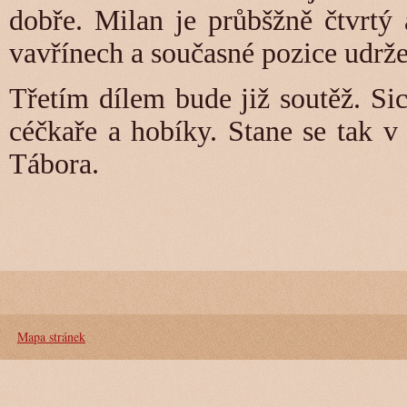
dobře. Milan je průbšžně čtvrtý
vavřínech a současné pozice udrže
Třetím dílem bude již soutěž. Si
céčkaře a hobíky. Stane se tak 
Tábora.
Mapa stránek