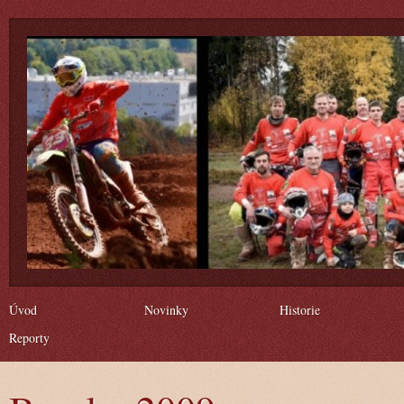
Úvod
Novinky
Historie
Reporty