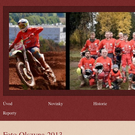
Úvod
Novinky
Historie
Reporty
Foto Olszyna 2013