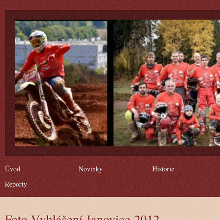
Úvod
Novinky
Historie
Reporty
Foto Vyhlášení Janovice 2012