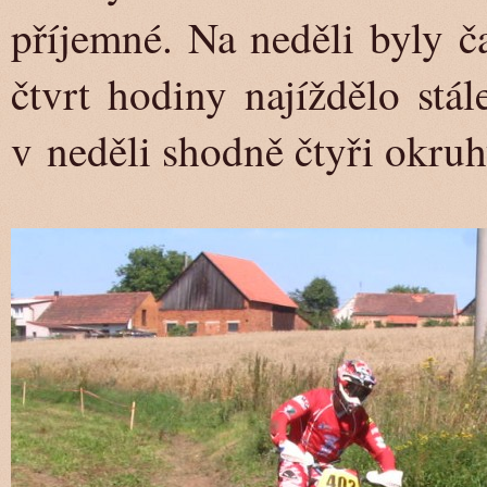
příjemné. Na neděli byly č
čtvrt hodiny najíždělo stál
v neděli shodně čtyři okruh