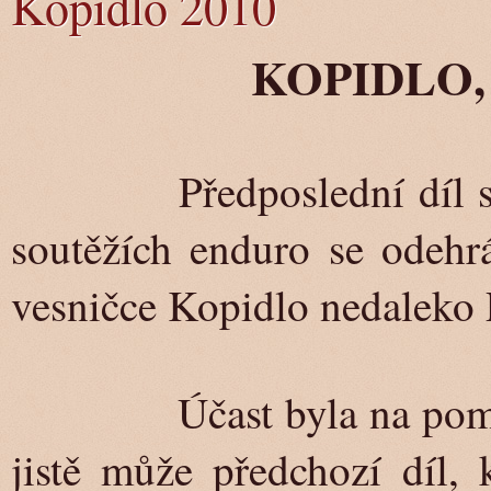
Kopidlo 2010
KOPIDLO, 2
Předposlední díl
soutěžích enduro se odehr
vesničce Kopidlo nedaleko 
Účast byla na poměry e
jistě může předchozí díl, 