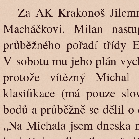
Za AK Krakonoš Jilemni
Macháčkovi. Milan nastu
průběžného pořadí třídy E2
V sobotu mu jeho plán vych
protože vítězný Michal
klasifikace (má pouze slo
bodů a průběžně se dělil o
„Na Michala jsem dneska ne