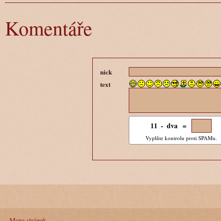
Komentáře
nick
text
11
6
-
3
dva =
Vyplňte kontrolu proti SPAMu.
Mapa stránek