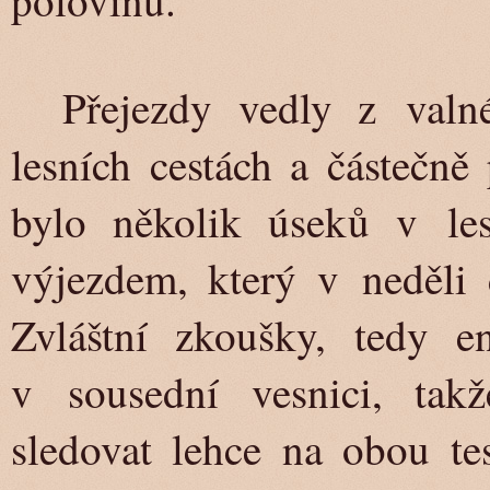
polovinu.
Přejezdy vedly z valné
lesních cestách a částečně
bylo několik úseků v le
výjezdem, který v neděli d
Zvláštní zkoušky, tedy e
v sousední vesnici, tak
sledovat lehce na obou te