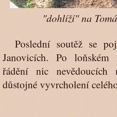
"dohlíží" na Tomá
Poslední soutěž se po
Janovicích. Po loňském
řádění nic nevědoucích 
důstojné vyvrcholení celého