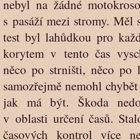
nebyl na žádné motokrosové
s pasáží mezi stromy. Měl 
test byl lahůdkou pro kaž
korytem v tento čas vysch
něco po strništi, něco po 
samozřejmě nemohl chybět 
jak má být. Škoda nedo
v oblasti určení časů. Stal
časových kontrol více 