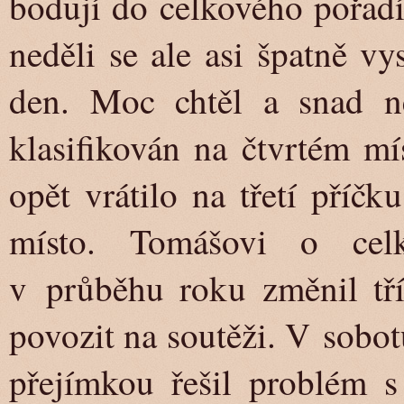
bodují do celkového pořadí
neděli se ale asi špatně v
den. Moc chtěl a snad ne
klasifikován na čtvrtém mí
opět vrátilo na třetí příč
místo. Tomášovi o celk
v průběhu roku změnil tří
povozit na soutěži. V sobot
přejímkou řešil problém s