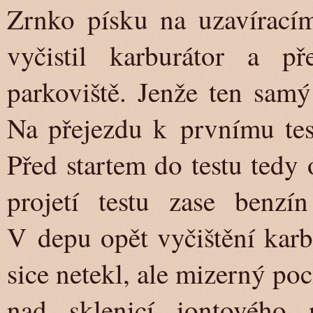
Zrnko písku na uzavíracím
vyčistil karburátor a p
parkoviště. Jenže ten sam
Na přejezdu k prvnímu tes
Před startem do testu tedy 
projetí testu zase benzín
V depu opět vyčištění karb
sice netekl, ale mizerný poc
nad sklenicí iontového