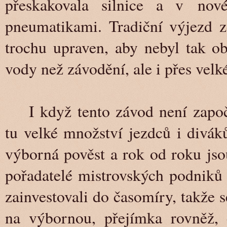
přeskakovala silnice a v nov
pneumatikami. Tradiční výjezd z
trochu upraven, aby nebyl tak o
vody než závodění, ale i přes velk
I když tento závod není zapo
tu velké množství jezdců i divák
výborná pověst a rok od roku jsou 
pořadatelé mistrovských podniků b
zainvestovali do časomíry, takže 
na výbornou, přejímka rovněž