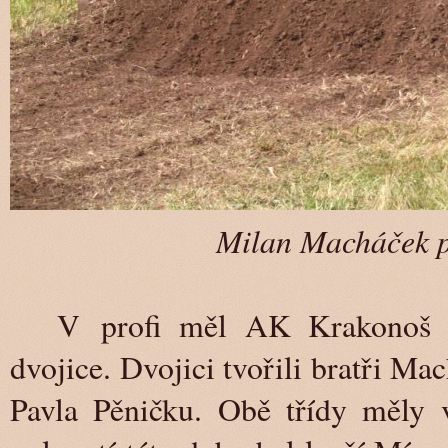
Milan Macháček p
V profi měl AK Krakonoš ce
dvojice. Dvojici tvořili bratři Ma
Pavla Pěničku. Obě třídy měly 