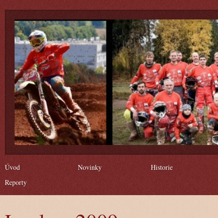
Úvod
Novinky
Historie
Reporty