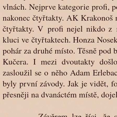
vlnách. Nejprve kategorie profi
nakonec čtyřtakty. AK Krakonoš 
čtyřtakty. V profi nejel nikdo z
kluci ve čtyřtaktech. Honza Nosek
pohár za druhé místo. Těsně pod b
Kučera. I mezi dvoutakty došlo
zasloužil se o něho Adam Erlebach
byly první závody. Jak je vidět, f
přesněji na dvanáctém místě, doje
Závěrem lze říci, že se je