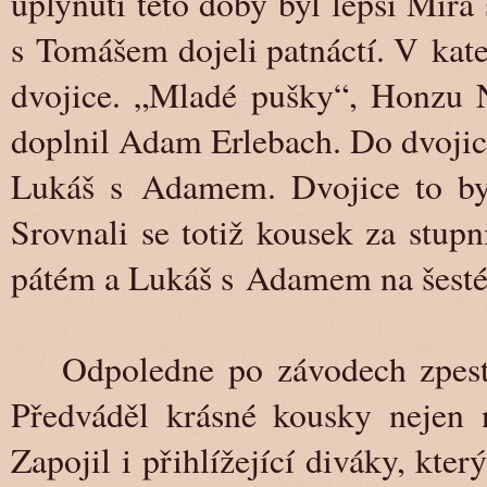
uplynutí této doby byl lepší Míra
s Tomášem dojeli patnáctí. V kat
dvojice. „Mladé pušky“, Honzu 
doplnil Adam Erlebach. Do dvojic 
Lukáš s Adamem. Dvojice to byl
Srovnali se totiž kousek za stup
pátém a Lukáš s Adamem na šesté
Odpoledne po závodech zpestř
Předváděl krásné kousky nejen n
Zapojil i přihlížející diváky, kter