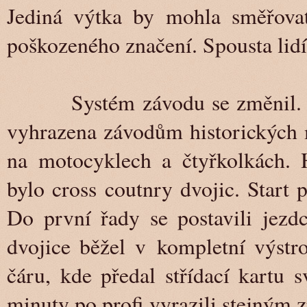
Jediná výtka by mohla směřovat 
poškozeného značení. Spousta lidí 
Systém závodu se změnil. Jelo
vyhrazena závodům historických 
na motocyklech a čtyřkolkách.
bylo cross coutnry dvojic. Start
Do první řady se postavili jezd
dvojice běžel v kompletní výstro
čáru, kde předal střídací kartu
minuty po profi vyrazili stejným 