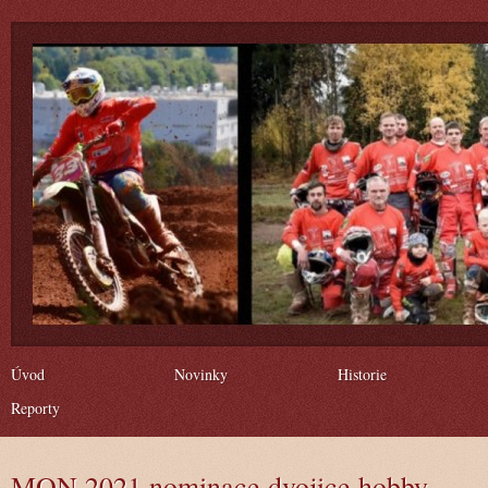
Úvod
Novinky
Historie
Reporty
MON 2021 nominace dvojice hobby