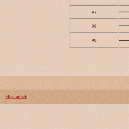
97
98
99
Mapa stránek