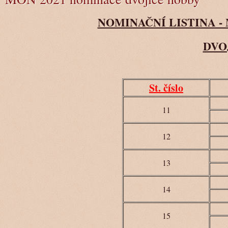
NOMINAČNÍ LISTINA -
DVO
St. číslo
11
12
13
14
15