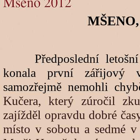
Mšeno 2012
MŠENO, 1
Předposlední letošní 
konala první zářijový
samozřejmě nemohli chyb
Kučera, který zúročil z
zajížděl opravdu dobré čas
místo v sobotu a sedmé v 