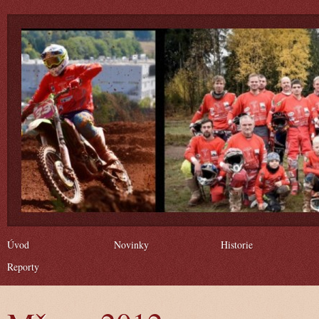
Úvod
Novinky
Historie
Reporty