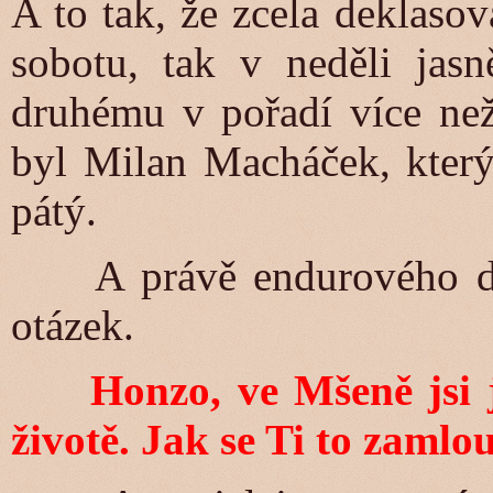
A to tak, že zcela deklasov
sobotu, tak v neděli jas
druhému v pořadí více ne
byl Milan Macháček, který 
pátý.
A právě endurového debu
otázek.
Honzo, ve Mšeně jsi jel
životě. Jak se Ti to zamlo