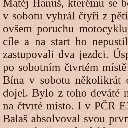
Matěj Hanuš, kterému se bo
v sobotu vyhrál čtyři z pět
ovšem poruchu motocyklu,
cíle a na start ho nepust
zastupovali dva jezdci. Ús
po sobotním čtvrtém místě 
Bína v sobotu několikrát 
dojel. Bylo z toho deváté 
na čtvrté místo. I v PČR E
Balaš absolvoval svou prvn