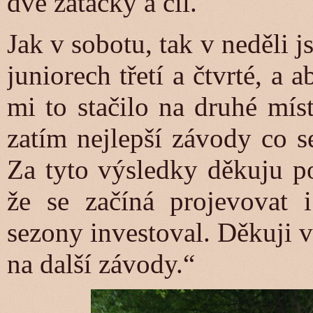
dvě zatáčky a cíl.
Jak v sobotu, tak v neděli js
juniorech třetí a čtvrté, a
mi to stačilo na druhé mís
zatím nejlepší závody co s
Za tyto výsledky děkuju po
že se začíná projevovat i
sezony investoval. Děkuji 
na další závody.“