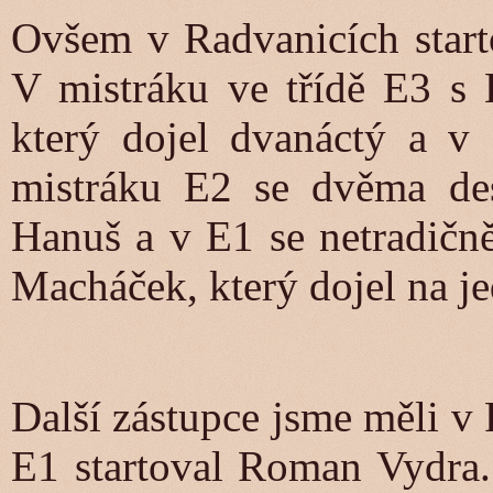
Ovšem v Radvanicích starto
V mistráku ve třídě E3 s 
který dojel dvanáctý a v 
mistráku E2 se dvěma des
Hanuš a v E1 se netradičn
Macháček, který dojel na j
Další zástupce jsme měli v
E1 startoval Roman Vydra.