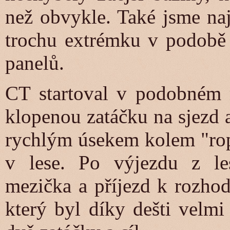
než obvykle. Také jsme naj
trochu extrémku v podobě
panelů.
CT startoval v podobném m
klopenou zatáčku na sjezd 
rychlým úsekem kolem "rop
v lese. Po výjezdu z les
mezička a příjezd k rozhodu
který byl díky dešti velmi