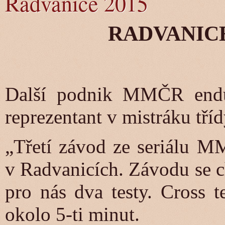
Radvanice 2015
RADVANICE, 
Další podnik MMČR endur
reprezentant v mistráku tř
„Třetí závod ze seriálu M
v Radvanicích. Závodu se c
pro nás dva testy. Cross t
okolo 5-ti minut.