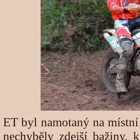
ET byl namotaný na místní 
nechyběly zdejší bažiny, k