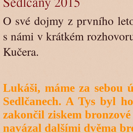
Sedlčany 2015
O své dojmy z prvního leto
s námi v krátkém rozhovoru
Kučera.
Lukáši, máme za sebou ú
Sedlčanech. A Tys byl ho
zakončil ziskem bronzové 
navázal dalšími dvěma bro