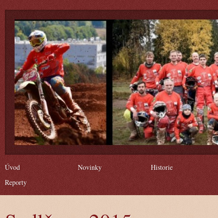
Úvod
Novinky
Historie
Reporty