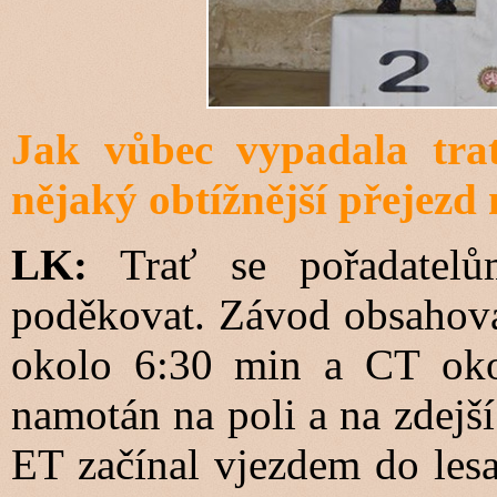
Jak vůbec vypadala tra
nějaký obtížnější přejezd
LK:
Trať se pořadatel
poděkovat. Závod obsahoval
okolo 6:30 min a CT oko
namotán na poli a na zdejší
ET začínal vjezdem do lesa