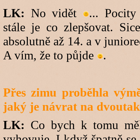
LK:
No vidět
... Pocit
stále je co zlepšovat. Sic
absolutně až 14. a v junio
A vím, že to půjde
.
Přes zimu proběhla výmě
jaký je návrat na dvoutak
LK:
Co bych k tomu měl ř
vyhovuje. I když špatně se