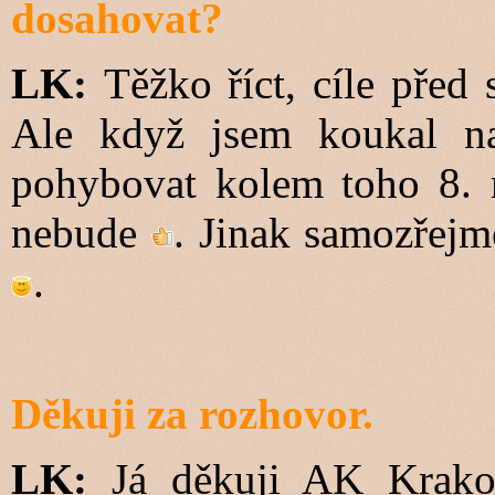
dosahovat?
LK:
Těžko říct, cíle před
Ale když jsem koukal na
pohybovat kolem toho 8. m
nebude
. Jinak samozřejm
.
Děkuji za rozhovor.
LK:
Já děkuji AK Krako