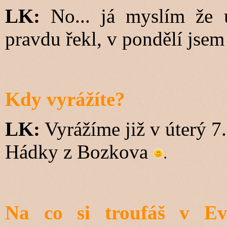
LK:
No... já myslím že
pravdu řekl, v pondělí jsem
Kdy vyrážíte?
LK:
Vyrážíme již v úterý 7
.
Hádky z Bozkova
Na co si troufáš v Ev