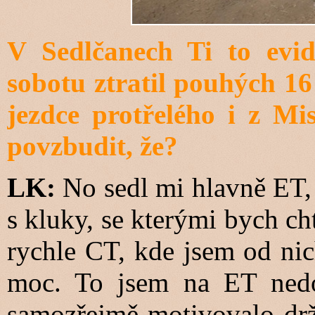
V Sedlčanech Ti to evid
sobotu ztratil pouhých 1
jezdce protřelého i z Mi
povzbudit, že?
LK:
No sedl mi hlavně ET,
s kluky, se kterými bych ch
rychle CT, kde jsem od nic
moc. To jsem na ET ned
samozřejmě motivovalo drže