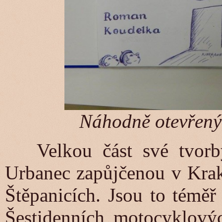
Náhodně otevřený 
Velkou část své tvorby
Urbanec zapůjčenou v Kra
Štěpanicích. Jsou to téměř
Šestidenních motocyklovýc