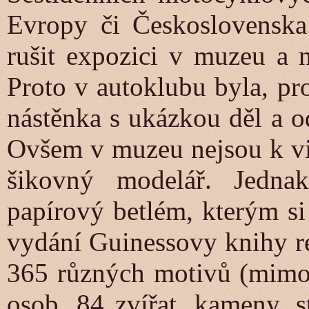
Evropy či Československa
rušit expozici v muzeu a n
Proto v autoklubu byla, pr
nástěnka s ukázkou děl a 
Ovšem v muzeu nejsou k vid
šikovný modelář. Jedna
papírový betlém, kterým si
vydání Guinessovy knihy r
365 různých motivů (mimo 
osob, 84 zvířat, kameny, s