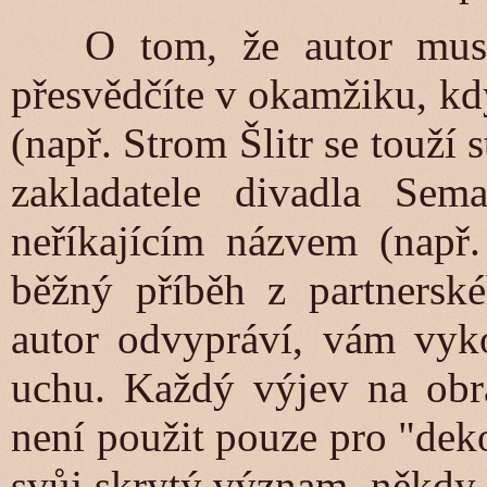
O tom, že autor musí 
přesvědčíte v okamžiku, kdy
(např. Strom Šlitr se touží
zakladatele divadla Sem
neříkajícím názvem (např
běžný příběh z partnerské
autor odvypráví, vám vyk
uchu. Každý výjev na obr
není použit pouze pro "dek
svůj skrytý význam, někdy 