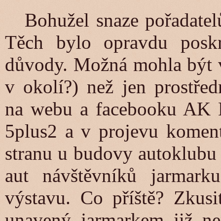
Bohužel snaze pořadatelů 
Těch bylo opravdu posk
důvody. Možná mohla být vě
v okolí?) než jen prostřed
na webu a facebooku AK K
5plus2 a v projevu komen
stranu u budovy autoklubu
aut návštěvníků jarmark
výstavu. Co příště? Zkusit
unavený jarmarkem již ne