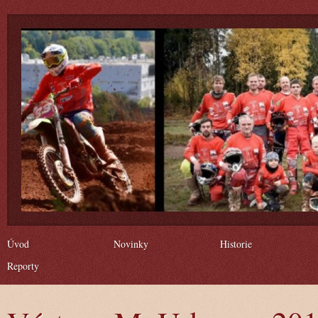
Úvod
Novinky
Historie
Reporty