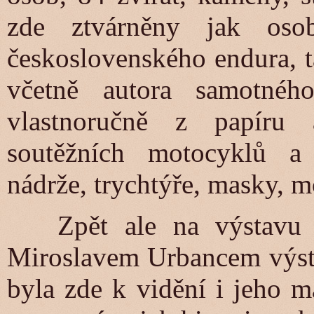
zde ztvárněny jak oso
československého endura, t
včetně autora samotnéh
vlastnoručně z papíru
soutěžních motocyklů a j
nádrže, trychtýře, masky, m
Zpět ale na výstavu do
Miroslavem Urbancem výst
byla zde k vidění i jeho m