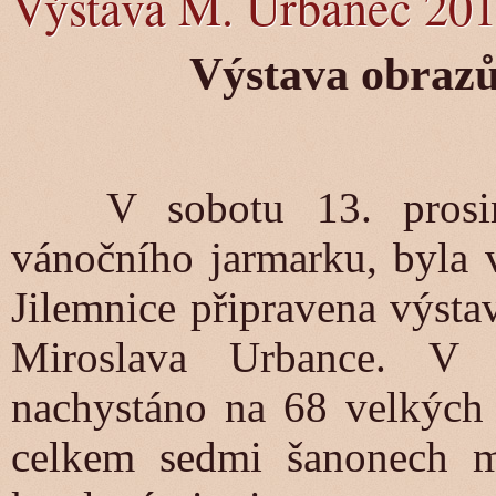
Výstava M. Urbanec 20
Výstava obraz
V sobotu 13. prosinc
vánočního jarmarku, byla
Jilemnice připravena výsta
Miroslava Urbance. V i
nachystáno na 68 velkých
celkem sedmi šanonech mo