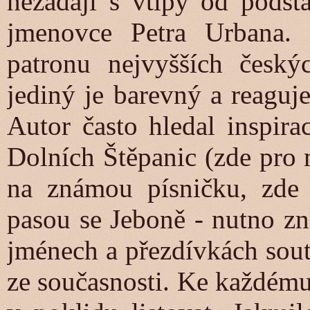
nezadají s vtipy od podsta
jmenovce Petra Urbana.
patronu nejvyšších český
jediný je barevný a reaguje
Autor často hledal inspira
Dolních Štěpanic (zde pro 
na známou písničku, zde
pasou se Jeboně - nutno zná
jménech a přezdívkách sout
ze současnosti. Ke každému