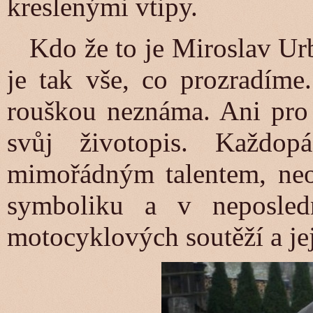
kreslenými vtipy.
Kdo že to je Miroslav Urba
je tak vše, co prozradím
rouškou neznáma. Ani pro 
svůj životopis. Každo
mimořádným talentem, neo
symboliku a v neposled
motocyklových soutěží a jej