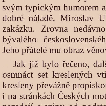
svým typickým humorem a 
dobré náladě. Miroslav U
zakázku. Zrovna nedávno 
bývalého československéh
Jeho přátelé mu obraz věno
Jak již bylo řečeno, dalš
osmnáct set kreslených vt
kresleny převážně propisko
i na stránkách Českých mo