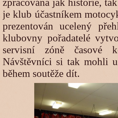
zpracována jak historie, ta
je klub účastníkem motocyk
prezentován ucelený pře
klubovny pořadatelé vytvo
servisní zóně časové k
Návštěvníci si tak mohli u
během soutěže dít.