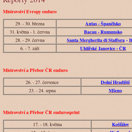
Mistrovství Evropy enduro
Antas - Španělsko
29. - 30. března
B
acau - Rumunsko
31. května - 1. června
Santa Mergherita di Staffora
-
I
28. - 29. června
Uhlířské Janovice - ČR
6. - 7. září
Mistrovství a Přebor ČR enduro
Dolní Hradiště
26. - 27. července
Mšeno
23. - 24. srpna
Mistrovství a Přebor ČR endurosprint
Košťálov
17. - 18. května