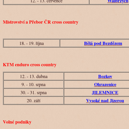
Walbrzych
12. - 13. července
Mistrovství a Přebor ČR cross country
B
ělá pod Bezdězem
18. - 19. října
KTM enduro cross country
Bozkov
12. - 13. dubna
Ohrazenice
9. - 10. srpna
JILEMNICE
30. - 31. srpna
Vysoké nad Jizerou
20. září
Volné podniky