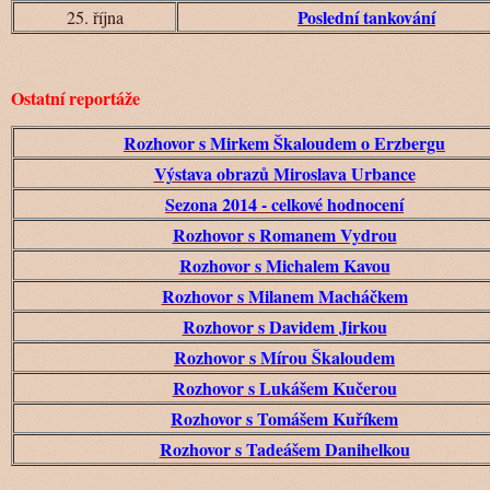
Poslední tankování
25. října
Ostatní reportáže
Rozhovor s Mirkem Škaloudem o Erzbergu
Výstava obrazů Miroslava Urbance
Sezona 2014 - celkové hodnocení
Rozhovor s Romanem Vydrou
Rozhovor s Michalem Kavou
Rozhovor s Milanem Macháčkem
Rozhovor s Davidem Jirkou
Rozhovor s Mírou Škaloudem
Rozhovor s Lukášem Kučerou
Rozhovor s Tomášem Kuříkem
Rozhovor s Tadeášem Danihelkou